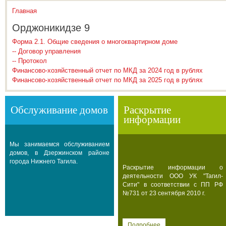
Главная
Вы здесь
Орджоникидзе 9
Форма 2.1. Общие сведения о многоквартирном доме
-- Договор управления
-- Протокол
Финансово-хозяйственный отчет по МКД за 2024 год в рублях
Финансово-хозяйственный отчет по МКД за 2025 год в рублях
Обслуживание домов
Раскрытие
информации
Мы занимаемся обслуживанием
домов, в Дзержинском районе
города Нижнего Тагила.
Раскрытие информации о
деятельности ООО УК "Тагил-
Сити" в соответствии с ПП РФ
№731 от 23 сентября 2010 г.
Подробнее